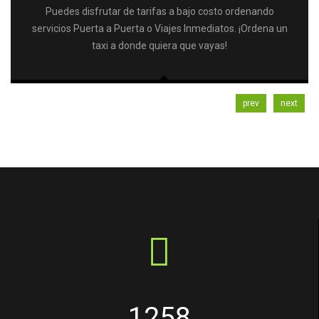
Puedes disfrutar de tarifas a bajo costo ordenando
servicios Puerta a Puerta o Viajes Inmediatos. ¡Ordena un
taxi a donde quiera que vayas!
prev
next
1258