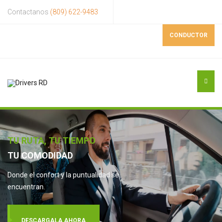
Contactanos
(809) 622-9483
CONDUCTOR
TU RUTA, TU TIEMPO
TU COMODIDAD
Donde el confort y la puntualidad se
encuentran.
DESCARGALA AHORA