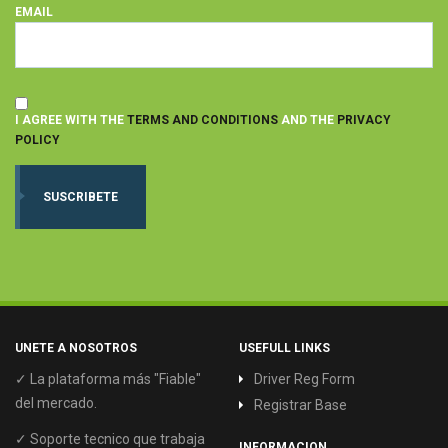
EMAIL
I AGREE WITH THE
TERMS AND CONDITIONS
AND THE
PRIVACY
POLICY
UNETE A NOSOTROS
USEFULL LINKS
✓ La plataforma más "Fiable"
Driver Reg Form
del mercado.
Registrar Base
✓ Soporte tecnico que trabaja
INFORMACION